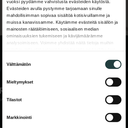
vuoksi pyydämme vahvistusta evästeiden käytöstä.
Evästeiden avulla pystymme tarjoamaan sinulle
mahdollisimman sopivaa sisältöä kotisivuillamme ja
muissa kanavissamme. Käytämme evästeitä sisällön ja
mainosten räätälöimiseen, sosiaalisen median
ominaisuuksien tukemiseen ja kävijämäärämme
analysoimiseen. Voimme yhdistää näitä tietoja muihin
ETÄTYÖ
Markkinointipäällikkö vs Avainasiakaspäällikkö:
tietoihin, joita olet antanut luvan tai joita on kerätty, kun
Työtehtävien erot
olet käyttänyt palvelujamme.
Suostumuksen
marras 17, 2023
· 4 min lukuaika
Välttämätön
valinta
Mieltymykset
We are obsessed with revenue growth.
Tilastot
Markkinointi