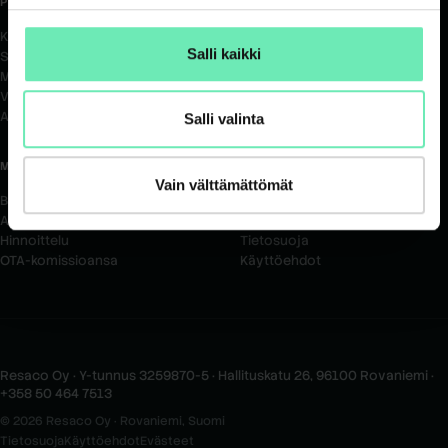
PALVELUT
TOIMIALAT
Kaikki palvelut
Kaikki toimialat
Salli kaikki
SEO & GEO
Matkailu & Majoitus
Maksettu mainonta
Rakennusala
Verkkosivut
Siivous- ja kiinteistöala
Analytiikka & attribuutio
Salli valinta
MATERIAALIT
YRITYS
Vain välttämättömät
Blogi
Tarinamme
Asiakastarinat
Ota yhteyttä
Hinnoittelu
Tietosuoja
OTA-komissioansa
Käyttöehdot
Resaco Oy · Y-tunnus 3259870-5 · Hallituskatu 26, 96100 Rovaniemi ·
+358 50 464 7513
© 2026 Resaco Oy · Rovaniemi, Suomi
Tietosuoja
Käyttöehdot
Evästeet