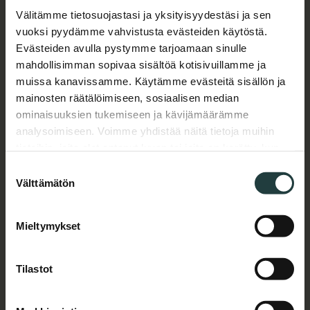
Yritys
*
Välitämme tietosuojastasi ja yksityisyydestäsi ja sen
vuoksi pyydämme vahvistusta evästeiden käytöstä.
Evästeiden avulla pystymme tarjoamaan sinulle
mahdollisimman sopivaa sisältöä kotisivuillamme ja
Sähköposti
muissa kanavissamme. Käytämme evästeitä sisällön ja
*
mainosten räätälöimiseen, sosiaalisen median
ominaisuuksien tukemiseen ja kävijämäärämme
analysoimiseen. Voimme yhdistää näitä tietoja muihin
tietoihin, joita olet antanut luvan tai joita on kerätty, kun
Puhelinnumero
*
olet käyttänyt palvelujamme.
Suostumuksen
Välttämätön
valinta
Mieltymykset
Viesti
Tilastot