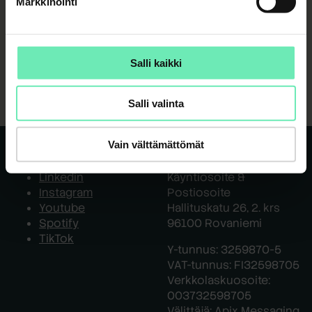
Markkinointi
Salli kaikki
Salli valinta
Vain välttämättömät
Resaco out there
Resaco Oy
Linkedin
Käyntiosoite &
Instagram
Postiosoite
Youtube
Hallituskatu 26, 2. krs
Spotify
96100 Rovaniemi
TikTok
Y-tunnus: 3259870-5
VAT-tunnus: FI32598705
Verkkolaskuosoite:
003732598705
Välittäjä: Apix Messaging