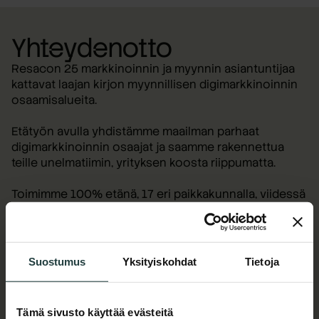
Yhteydenotto
Resacon 25 markkinoinnin ja myynnin asiantuntijaa
kattavat laajan kirjon myynnillisen digimarkkinoinnin
osaamisalueita.
Etätyön avulla yhdistämme maailman parhaat
digimarkkinoinnin osaajat ja saamme rakennettua
teille unelmatiimin, yrityksen koosta riippumatta.
Toimimme 100% etänä, 17 eri paikkakunnalla, viidessä
eri maassa ja kolmella eri aikavyöhykkeellä.
Resacon henkilöstön yhteystiedot löydät alta.
Nimi
*
Suostumus
Yksityiskohdat
Tietoja
Tämä sivusto käyttää evästeitä