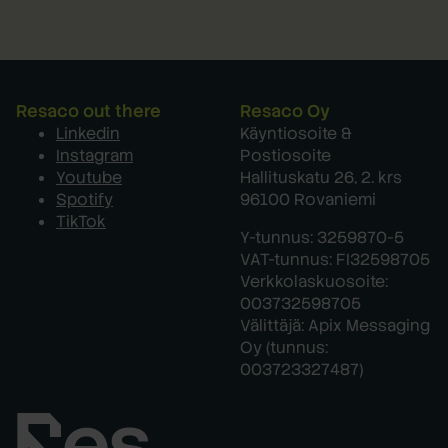
Resaco out there
Resaco Oy
Linkedin
Käyntiosoite &
Instagram
Postiosoite
Youtube
Hallituskatu 26, 2. krs
Spotify
96100 Rovaniemi
TikTok
Y-tunnus: 3259870-5
VAT-tunnus: FI32598705
Verkkolaskuosoite:
003732598705
Välittäjä: Apix Messaging
Oy (tunnus:
003723327487)