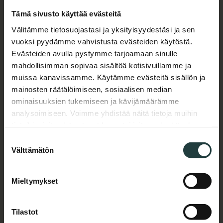
osaamisalueita.
Tämä sivusto käyttää evästeitä
Välitämme tietosuojastasi ja yksityisyydestäsi ja sen
Etätyön avulla yhdistämme maailman parhaat
vuoksi pyydämme vahvistusta evästeiden käytöstä.
digimarkkinoinnin osaajat ja saamme rakennettua
teille unelmatiimin, yrityksen koosta riippumatta.
Evästeiden avulla pystymme tarjoamaan sinulle
mahdollisimman sopivaa sisältöä kotisivuillamme ja
Toimimme 100% etänä, 17 eri paikkakunnalla, viidessä
muissa kanavissamme. Käytämme evästeitä sisällön ja
eri maassa ja kolmella eri aikavyöhykkeellä.
mainosten räätälöimiseen, sosiaalisen median
Resacon henkilöstön yhteystiedot löydät alta.
ominaisuuksien tukemiseen ja kävijämäärämme
Nimi
*
analysoimiseen. Voimme yhdistää näitä tietoja muihin
tietoihin, joita olet antanut luvan tai joita on kerätty, kun
olet käyttänyt palvelujamme.
Suostumuksen
Välttämätön
valinta
Yritys
*
Mieltymykset
Tilastot
Sähköposti
*