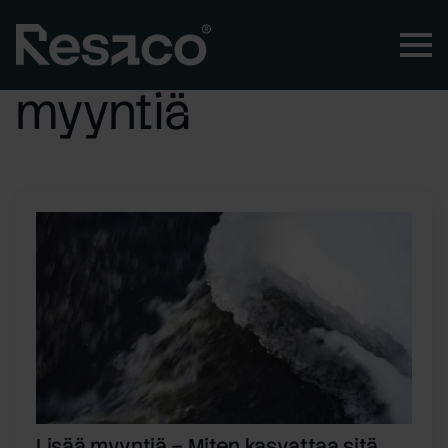
Avainsana:
lisää
myyntiä
Lisää myyntiä – Miten kasvattaa sitä