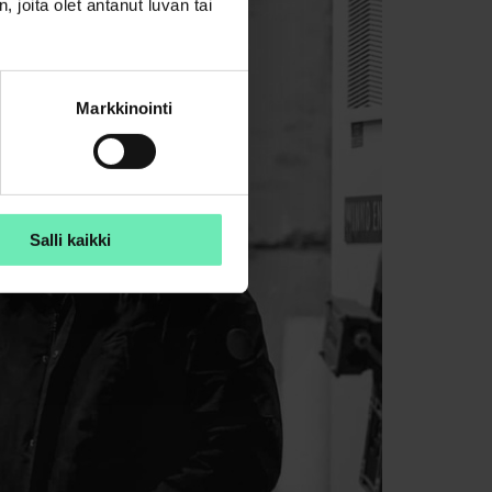
joita olet antanut luvan tai
Markkinointi
Salli kaikki