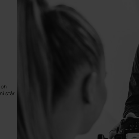
och
ni står