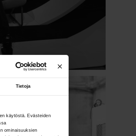
Tietoja
den käytöstä. Evästeiden
ssa
an ominaisuuksien