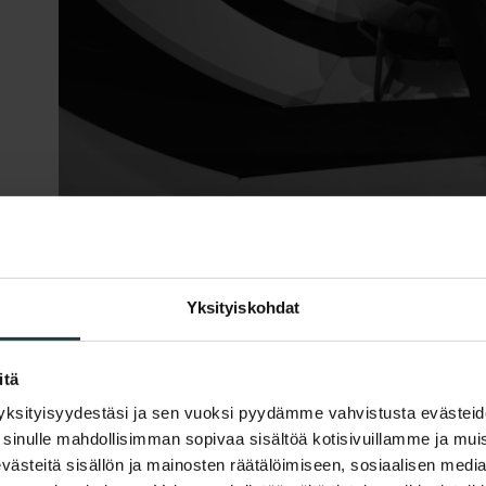
Yksityiskohdat
itä
 yksityisyydestäsi ja sen vuoksi pyydämme vahvistusta evästei
sinulle mahdollisimman sopivaa sisältöä kotisivuillamme ja mui
teitä sisällön ja mainosten räätälöimiseen, sosiaalisen medi