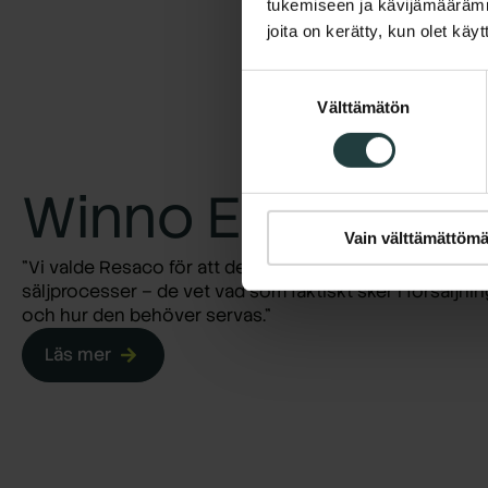
tukemiseen ja kävijämäärämme 
joita on kerätty, kun olet kä
Suostumuksen
Välttämätön
valinta
Winno Energy
Vain välttämättömä
”Vi valde Resaco för att de har en genuin förståelse för
säljprocesser – de vet vad som faktiskt sker i försäljni
och hur den behöver servas.”
Läs mer